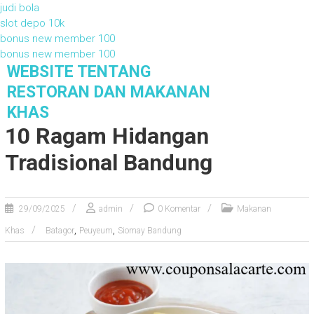
judi bola
slot depo 10k
bonus new member 100
bonus new member 100
S
WEBSITE TENTANG
k
RESTORAN DAN MAKANAN
i
KHAS
p
10 Ragam Hidangan
t
o
Tradisional Bandung
c
o
n
t
29/09/2025
admin
0 Komentar
Makanan
e
,
,
Khas
Batagor
Peuyeum
Siomay Bandung
n
t