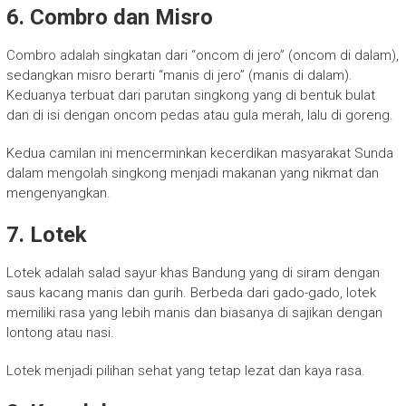
6. Combro dan Misro
Combro adalah singkatan dari “oncom di jero” (oncom di dalam),
sedangkan misro berarti “manis di jero” (manis di dalam).
Keduanya terbuat dari parutan singkong yang di bentuk bulat
dan di isi dengan oncom pedas atau gula merah, lalu di goreng.
Kedua camilan ini mencerminkan kecerdikan masyarakat Sunda
dalam mengolah singkong menjadi makanan yang nikmat dan
mengenyangkan.
7. Lotek
Lotek adalah salad sayur khas Bandung yang di siram dengan
saus kacang manis dan gurih. Berbeda dari gado-gado, lotek
memiliki rasa yang lebih manis dan biasanya di sajikan dengan
lontong atau nasi.
Lotek menjadi pilihan sehat yang tetap lezat dan kaya rasa.