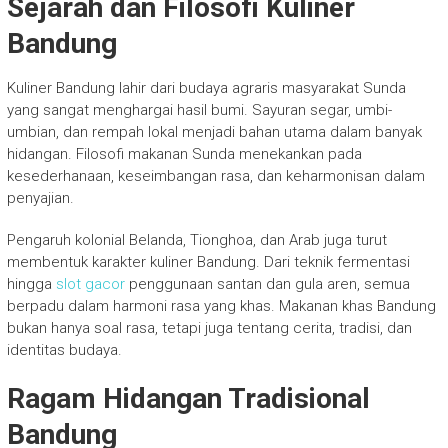
Sejarah dan Filosofi Kuliner
Bandung
Kuliner Bandung lahir dari budaya agraris masyarakat Sunda
yang sangat menghargai hasil bumi. Sayuran segar, umbi-
umbian, dan rempah lokal menjadi bahan utama dalam banyak
hidangan. Filosofi makanan Sunda menekankan pada
kesederhanaan, keseimbangan rasa, dan keharmonisan dalam
penyajian.
Pengaruh kolonial Belanda, Tionghoa, dan Arab juga turut
membentuk karakter kuliner Bandung. Dari teknik fermentasi
hingga
slot gacor
penggunaan santan dan gula aren, semua
berpadu dalam harmoni rasa yang khas. Makanan khas Bandung
bukan hanya soal rasa, tetapi juga tentang cerita, tradisi, dan
identitas budaya.
Ragam Hidangan Tradisional
Bandung