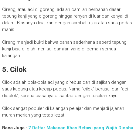
Cireng, atau aci di goreng, adalah camilan berbahan dasar
tepung kanji yang digoreng hingga renyah di luar dan kenyal di
dalam. Biasanya disajikan dengan sambal rujak atau saus pedas
manis.
Cireng menjadi bukti bahwa bahan sederhana seperti tepung
kanji bisa di olah menjadi camilan yang di gemari semua
kalangan.
5. Cilok
Cilok adalah bola-bola aci yang direbus dan di sajikan dengan
saus kacang atau kecap pedas. Nama “cilok” berasal dari “aci
dicolok”, karena biasanya di santap dengan tusukan kayu.
Cilok sangat populer di kalangan pelajar dan menjadi jajanan
murah meriah yang tetap lezat.
Baca Juga :
7 Daftar Makanan Khas Betawi yang Wajib Dicoba