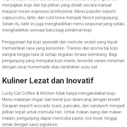
menyajikan kopi dari biji pilihan yang diolah secara manual
maupun mesin espresso profesional. Menu populer seperti
cappuccino, latte, dan cold brew menjadi favorit pengunjung.
Selain itu, kafe ini juga menghadirkan menu seasonal yang selalu
menghadirkan sensasi baru bagi penikmat kopi.
Penggunaan biji kopi spesialti dan metode seduh yang tepat
memastikan rasa yang konsisten. Transisi dari aroma biji kopi
sangrai hingga rasa di setiap tegukan terasa seimbang. Bagi
pengunjung yang menyukai kopi manis, tersedia variasi minuman
dengan sirup homemade atau tambahan susu oat.
Kuliner Lezat dan Inovatif
Lucky Cat Coffee & Kitchen tidak hanya mengandalkan kopi.
Menu makanan ringan dan berat pun dirancang dengan kreatif.
Sarapan seperti avocado toast, pancake, dan sandwich menjadi
pilihan tepat untuk memulai hari. Untuk makan siang dan makan
malam, pengunjung dapat mencoba pasta, rice bowl, hingga
steak dengan saus signature.