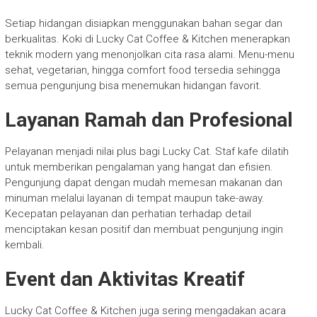
Setiap hidangan disiapkan menggunakan bahan segar dan
berkualitas. Koki di Lucky Cat Coffee & Kitchen menerapkan
teknik modern yang menonjolkan cita rasa alami. Menu-menu
sehat, vegetarian, hingga comfort food tersedia sehingga
semua pengunjung bisa menemukan hidangan favorit.
Layanan Ramah dan Profesional
Pelayanan menjadi nilai plus bagi Lucky Cat. Staf kafe dilatih
untuk memberikan pengalaman yang hangat dan efisien.
Pengunjung dapat dengan mudah memesan makanan dan
minuman melalui layanan di tempat maupun take-away.
Kecepatan pelayanan dan perhatian terhadap detail
menciptakan kesan positif dan membuat pengunjung ingin
kembali.
Event dan Aktivitas Kreatif
Lucky Cat Coffee & Kitchen juga sering mengadakan acara