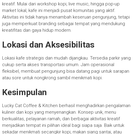
kreatif. Mulai dari workshop kopi, live music, hingga pop-up
market lokal, kafe ini menjadi pusat komunitas yang aktif.
Aktivitas ini tidak hanya menambah keseruan pengunjung, tetapi
juga memperkuat branding sebagai tempat yang mendukung
kreatifitas dan gaya hidup modern.
Lokasi dan Aksesibilitas
Lokasi kafe strategis dan mudah dijangkau. Tersedia parkir yang
cukup serta akses transportasi umum. Jam operasional
fleksibel, membuat pengunjung bisa datang pagi untuk sarapan
atau sore untuk nongkrong sambil menikmati kopi.
Kesimpulan
Lucky Cat Coffee & Kitchen berhasil menghadirkan pengalaman
kuliner dan kopi yang menyenangkan. Konsep unik, menu
berkualitas, pelayanan ramah, dan berbagai aktivitas kreatif
menjadikan tempat ini pilihan ideal bagi siapa saja. Baik untuk
sekadar menikmati secangkir kopi, makan siang santai, atau