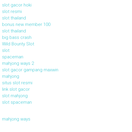
slot gacor hoki
slot resmi
slot thailand
bonus new member 100
slot thailand
big bass crash
Wild Bounty Slot
slot
spaceman
mahjong ways 2
slot gacor gampang maxwin
mahjong
situs slot resmi
link slot gacor
slot mahjong
slot spaceman
mahjong ways