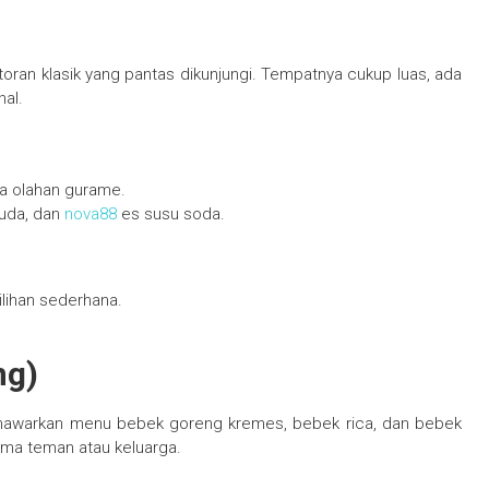
toran klasik yang pantas dikunjungi. Tempatnya cukup luas, ada
nal.
ta olahan gurame.
muda, dan
nova88
es susu soda.
ilihan sederhana.
ng)
enawarkan menu bebek goreng kremes, bebek rica, dan bebek
ma teman atau keluarga.