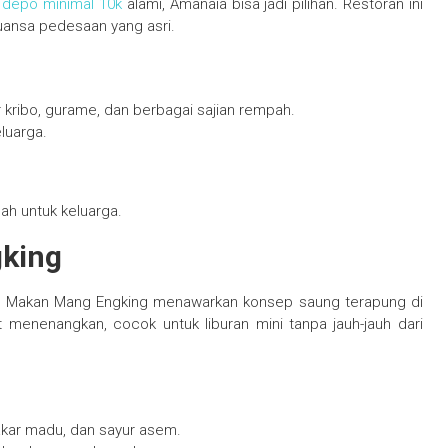
t depo minimal 10k
alami, Amanaia bisa jadi pilihan. Restoran ini
uansa pedesaan yang asri.
 kribo, gurame, dan berbagai sajian rempah.
luarga.
ah untuk keluarga.
king
ubug Makan Mang Engking menawarkan konsep saung terapung di
 menenangkan, cocok untuk liburan mini tanpa jauh-jauh dari
kar madu, dan sayur asem.