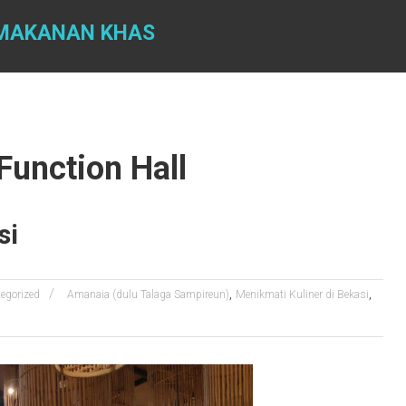
 MAKANAN KHAS
Function Hall
si
,
,
egorized
Amanaia (dulu Talaga Sampireun)
Menikmati Kuliner di Bekasi