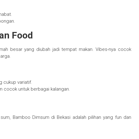
habat.
bongan.
ian Food
umah besar yang diubah jadi tempat makan. Vibes-nya cocok
uarga.
 cukup variatif.
dan cocok untuk berbagai kalangan.
 sum, Bamboo Dimsum di Bekasi adalah pilihan yang fun dan