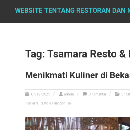
Skip
to
WEBSITE TENTANG RESTORAN DAN
content
Tag: Tsamara Resto & 
Menikmati Kuliner di Beka
07/12/2025
admin
0 Komentar
Uncat
Tsamara Resto & Function Hall